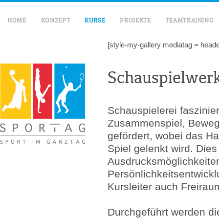
HOME
KONZEPT
KURSE
PROJEKTE
TEAMTRAINING
[style-my-gallery mediatag = header 
DIGITALES LERNEN PREVIEW
Schauspielwerk
Schauspielerei faszinier
Zusammenspiel, Bewegu
gefördert, wobei das H
Spiel gelenkt wird. Dies
Ausdrucksmöglichkeiten 
Persönlichkeitsentwickl
Kursleiter auch Freirau
Durchgeführt werden di